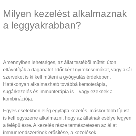
Milyen kezelést alkalmaznak
a leggyakrabban?
Amennyiben lehetséges, az állat testéből műtéti úton
eltávolítják a daganatot. Időnként nyirokcsomókat, vagy akár
szerveket is ki kell műteni a gyógyulás érdekében.
Hatékonyan alkalmazható továbbá kemoterápia,
sugárkezelés és immunterápia is – vagy ezeknek a
kombinációja.
Egyes esetekben elég egyfajta kezelés, máskor több típust
is kell egyszerre alkalmazni, hogy az állatnak esélye legyen
a felépülésre. A kezelés része természetesen az állat
immunrendszerének erősítése, a kezelések