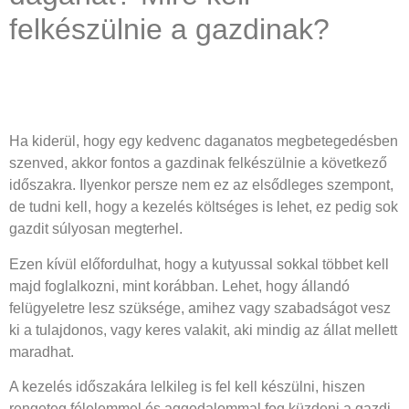
felkészülnie a gazdinak?
Ha kiderül, hogy egy kedvenc daganatos megbetegedésben
szenved, akkor fontos a gazdinak felkészülnie a következő
időszakra. Ilyenkor persze nem ez az elsődleges szempont,
de tudni kell, hogy a kezelés költséges is lehet, ez pedig sok
gazdit súlyosan megterhel.
Ezen kívül előfordulhat, hogy a kutyussal sokkal többet kell
majd foglalkozni, mint korábban. Lehet, hogy állandó
felügyeletre lesz szüksége, amihez vagy szabadságot vesz
ki a tulajdonos, vagy keres valakit, aki mindig az állat mellett
maradhat.
A kezelés időszakára lelkileg is fel kell készülni, hiszen
rengeteg félelemmel és aggodalommal fog küzdeni a gazdi.