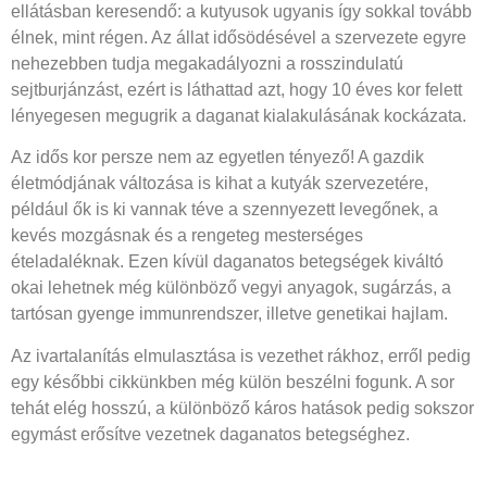
ellátásban keresendő: a kutyusok ugyanis így sokkal tovább
élnek, mint régen. Az állat idősödésével a szervezete egyre
nehezebben tudja megakadályozni a rosszindulatú
sejtburjánzást, ezért is láthattad azt, hogy 10 éves kor felett
lényegesen megugrik a daganat kialakulásának kockázata.
Az idős kor persze nem az egyetlen tényező! A gazdik
életmódjának változása is kihat a kutyák szervezetére,
például ők is ki vannak téve a szennyezett levegőnek, a
kevés mozgásnak és a rengeteg mesterséges
ételadaléknak. Ezen kívül daganatos betegségek kiváltó
okai lehetnek még különböző vegyi anyagok, sugárzás, a
tartósan gyenge immunrendszer, illetve genetikai hajlam.
Az ivartalanítás elmulasztása is vezethet rákhoz, erről pedig
egy későbbi cikkünkben még külön beszélni fogunk. A sor
tehát elég hosszú, a különböző káros hatások pedig sokszor
egymást erősítve vezetnek daganatos betegséghez.