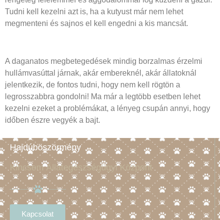
Tudni kell kezelni azt is, ha a kutyust már nem lehet
megmenteni és sajnos el kell engedni a kis mancsát.
A daganatos megbetegedések mindig borzalmas érzelmi
hullámvasúttal járnak, akár embereknél, akár állatoknál
jelentkezik, de fontos tudni, hogy nem kell rögtön a
legrosszabbra gondolni! Ma már a legtöbb esetben lehet
kezelni ezeket a problémákat, a lényeg csupán annyi, hogy
időben észre vegyék a bajt.
Hajdúböszörmény
Kincsem Állategészségügyi Központ
Kapcsolat