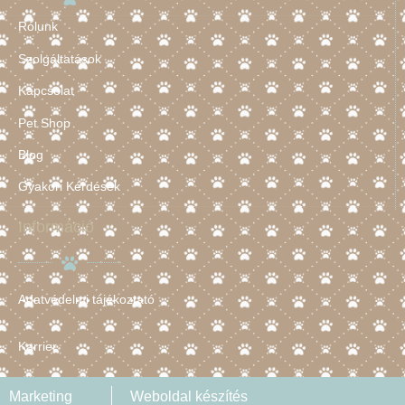
Rólunk
Szolgáltatások
Kapcsolat
Pet Shop
Blog
Gyakori Kérdések
Információ
Adatvédelmi tájékoztató
Karrier
Marketing
Weboldal készítés