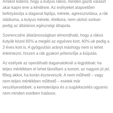
Amikor kiderül, hogy a kutyus rákos, minden gazdi választ
akar kapni erre a kérdésre. Az esélyeket alapvetően
befolyásolja a daganat fajtája, mérete, agresszivitása, a rák
stádiuma, a kutyus mérete, életkora, nem utolsó sorban
pedig az általános egészségi állapota.
Szerencsére általánosságban elmondható, hogy a rákos
kutyák közel 60%-a megéli az egyéves kort, 40%-uk pedig a
3 éves kort is. A gyógyulási arányt máshogy nem is lehet
értelmezni, hiszen a rák gyakori jellemzője a kiújulás.
Az esélyek az operálható daganatoknál a legjobbak: ha
teljes mértékben el lehet távolítani a tumort, az nagyon jó jel,
főleg akkor, ha korán észreveszik. A nem műthető – vagy
nem teljes mértékben műthető – esetek már
veszélyesebbek: a kemoterápia és a sugárkezelés ugyanis
nem minden esetben hatásos.