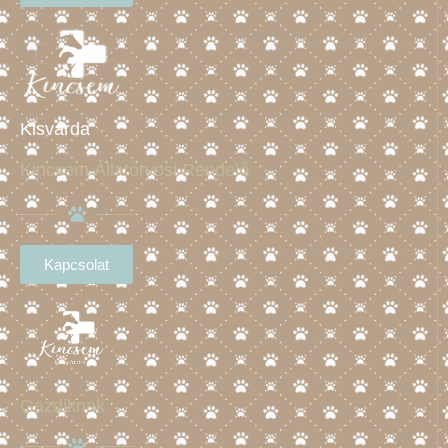
Kisvárda
Kincsem Állatorvosi Rendelő
Kapcsolat
Gazdiknak