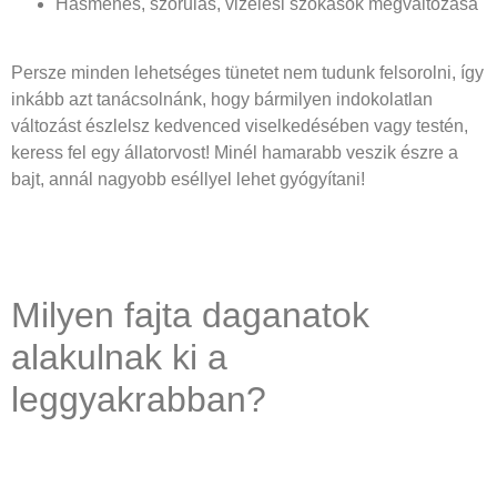
Hasmenés, szorulás, vizelési szokások megváltozása
Persze minden lehetséges tünetet nem tudunk felsorolni, így
inkább azt tanácsolnánk, hogy bármilyen indokolatlan
változást észlelsz kedvenced viselkedésében vagy testén,
keress fel egy állatorvost! Minél hamarabb veszik észre a
bajt, annál nagyobb eséllyel lehet gyógyítani!
Milyen fajta daganatok
alakulnak ki a
leggyakrabban?