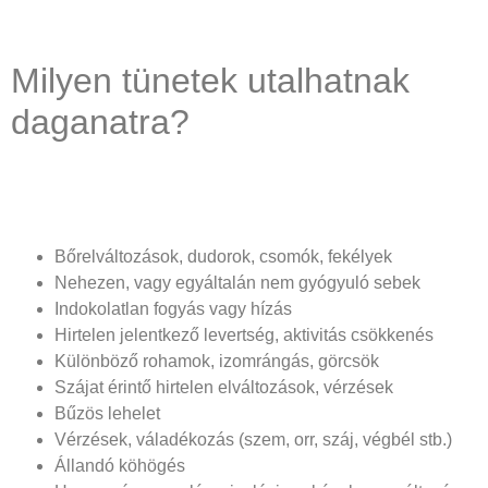
Milyen tünetek utalhatnak
daganatra?
Bőrelváltozások, dudorok, csomók, fekélyek
Nehezen, vagy egyáltalán nem gyógyuló sebek
Indokolatlan fogyás vagy hízás
Hirtelen jelentkező levertség, aktivitás csökkenés
Különböző rohamok, izomrángás, görcsök
Szájat érintő hirtelen elváltozások, vérzések
Bűzös lehelet
Vérzések, váladékozás (szem, orr, száj, végbél stb.)
Állandó köhögés