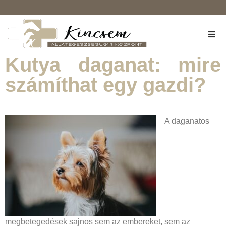
Rólunk
Kutya daganat: mire
számíthat egy gazdi?
Szolgáltatások
Árlista
A daganatos
Kapcsolat
Kisállat-biztosítás
megbetegedések sajnos sem az embereket, sem az