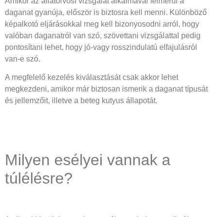
Amikor az állatorvosi vizsgálat alkalmával felmerül a
daganat gyanúja, először is biztosra kell menni. Különböző
képalkotó eljárásokkal meg kell bizonyosodni arról, hogy
valóban daganatról van szó, szövettani vizsgálattal pedig
pontosítani lehet, hogy jó-vagy rosszindulatú elfajulásról
van-e szó.
A megfelelő kezelés kiválasztását csak akkor lehet
megkezdeni, amikor már biztosan ismerik a daganat típusát
és jellemzőit, illetve a beteg kutyus állapotát.
Milyen esélyei vannak a
túlélésre?