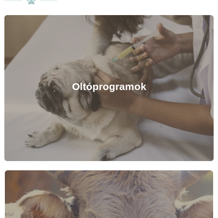
Oltóprogramok
Szurival a boldogságért
Kötelező és szabadon választható oltások egyedre