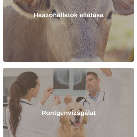
szabott terv alapján, kis-és nagyállatoknak egyaránt.
Védd meg kedvenceidet és haszonállataidat az őket
Haszonállatok ellátása
fenyegető betegségektől pár gyors szúrással.
Kapcsolatfelvétel
Minden állat számít
Állatkórházunkban sertések, marhák, juhok és baromfik
ivartalanítására, egyéb kezelésére, valamint
takarmányozási tanácsadásra is van lehetősége
azoknak, akik haszonállataikat is szeretnék
Röntgenvizsgálat
biztonságban tudni.
Kapcsolatfelvétel