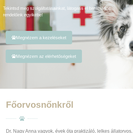
Tekintsd meg szolgáltatásainkat, látogass el barátságos
rendelőink egyikébe!
Megnézem a kezeléseket
Megnézem az elérhetőségeket
Főorvosnőnkről
Dr. Nagy Anna vagyok, évek óta praktizáló, lelkes állatorvos.