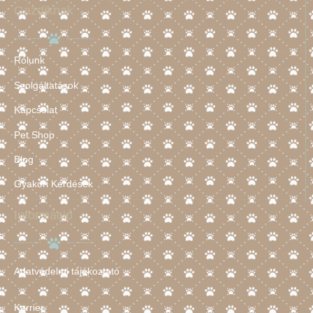
Gazdiknak
Rólunk
Szolgáltatások
Kapcsolat
Pet Shop
Blog
Gyakori Kérdések
Információ
Adatvédelmi tájékoztató
Karrier