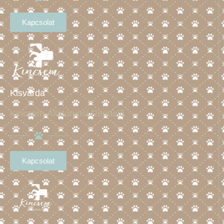
betegségek szakszerű kezelésére nyújt lehetőséget
állatkórházunk azoknak a kedvenceknek, akik
Kapcsolat
valamilyen mozgásszervi problémával küzdenek.
Kapcsolatfelvétel
Kisvárda
Kincsem Állatorvosi Rendelő
Kapcsolat