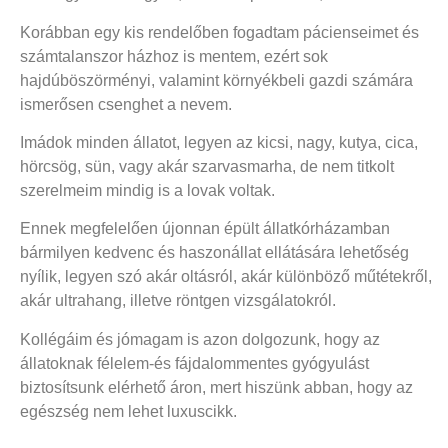
Korábban egy kis rendelőben fogadtam pácienseimet és
számtalanszor házhoz is mentem, ezért sok
hajdúböszörményi, valamint környékbeli gazdi számára
ismerősen csenghet a nevem.
Imádok minden állatot, legyen az kicsi, nagy, kutya, cica,
hörcsög, sün, vagy akár szarvasmarha, de nem titkolt
szerelmeim mindig is a lovak voltak.
Ennek megfelelően újonnan épült állatkórházamban
bármilyen kedvenc és haszonállat ellátására lehetőség
nyílik, legyen szó akár oltásról, akár különböző műtétekről,
akár ultrahang, illetve röntgen vizsgálatokról.
Kollégáim és jómagam is azon dolgozunk, hogy az
állatoknak félelem-és fájdalommentes gyógyulást
biztosítsunk elérhető áron, mert hiszünk abban, hogy az
egészség nem lehet luxuscikk.