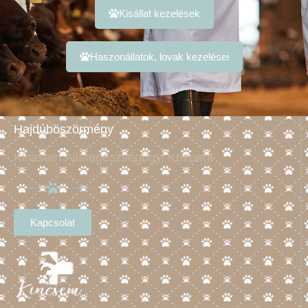
Kisállat kezelések
Haszonállatok, lovak kezelései
Hajdúböszörmény
Kincsem Állategészségügyi Központ
Kapcsolat