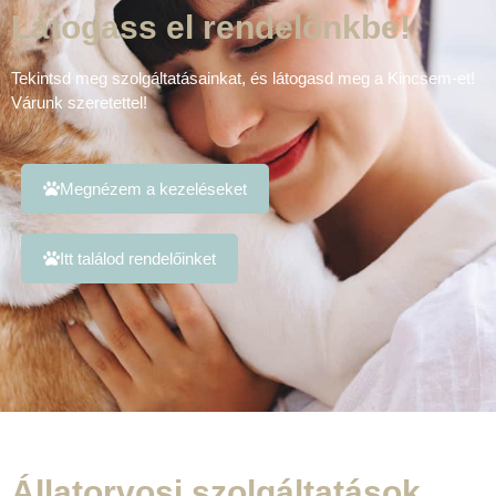
Látogass el rendelőnkbe!
Tekintsd meg szolgáltatásainkat, és látogasd meg a Kincsem-et!
Várunk szeretettel!
Megnézem a kezeléseket
Itt találod rendelőinket
Állatorvosi szolgáltatások