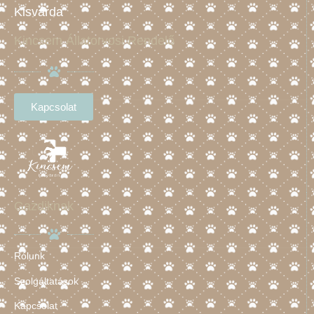
Kisvárda
Kincsem Állatorvosi Rendelő
Kapcsolat
Gazdiknak
Rólunk
Szolgáltatások
Kapcsolat