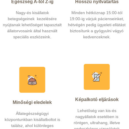
Egészség A-tól Z-ig
Hosszú nyitvatartás
Nagy-és kisállatok
Minden hétköznap 15:00-tól
betegségeinek kezelésére
19:00-ig várjuk pácienseinket,
nyújtanak lehetőséget tapasztalt
hétvégén pedig ügyeleti ellátást
állatorvosaink által használt
biztosítunk a gyógyulni vágyó
speciális eszközeink.
kedvenceknek.
Képalkotó eljárások
Minőségi eledelek
Lehetőség van kis-és
Állategészségügyi
nagyállatok esetében is
központunkban kisállatboltot is
röntgen, ultrahang, illetve
találsz, ahol különleges
endoszkópos vizsgálatok