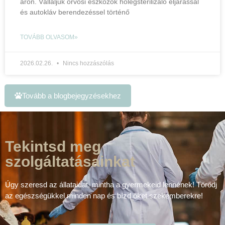
áron. Vállaljuk orvosi eszközök hőlégsterilizáló eljárással
és autokláv berendezéssel történő
TOVÁBB OLVASOM»
2026.02.26.
Nincs hozzászólás
Tovább a blogbejegyzésekhez
Tekintsd meg
szolgáltatásainkat
Úgy szeresd az állataidat, mintha a gyermekeid lennének! Törődj
az egészségükkel minden nap és bízd őket szekemberekre!