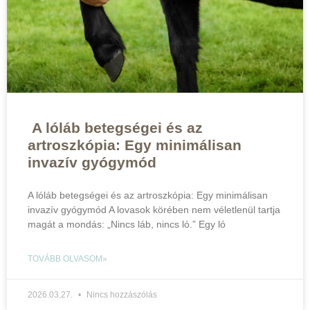
A lóláb betegségei és az
artroszkópia: Egy minimálisan
invazív gyógymód
A lóláb betegségei és az artroszkópia: Egy minimálisan
invazív gyógymód A lovasok körében nem véletlenül tartja
magát a mondás: „Nincs láb, nincs ló.” Egy ló
TOVÁBB OLVASOM»
2026.03.27.
Nincs hozzászólás