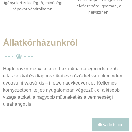
igényeket is kielégítő, minőségi
elvégzésére: gyorsan, a
tápokat vásárolhatsz.
helyszínen.
Állatkórházunkról
Hajdúböszörményi állatkórházunkban a legmodernebb
ellátásokkal és diagnosztikai eszközökkel várunk minden
gyógyulni vágyó kis – illetve nagykedvencet. Kellemes
környezetben, teljes nyugalomban végezzük el a kisebb
vizsgálatokat, a nagyobb műtéteket és a vemhességi
ultrahangot is.
Kattints ide