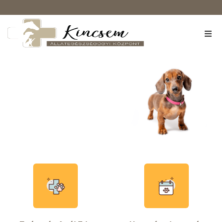
Rólunk
Szolgáltatások
Árlista
Kapcsolat
Oltóprogram
Kisállat-biztosítás
Egyedre szabott oltásprogram, aminek a
keretében a kötelező és az ajánlott vakcinák
beadását is biztosíthatod kedvenceidnek.
Megnézem