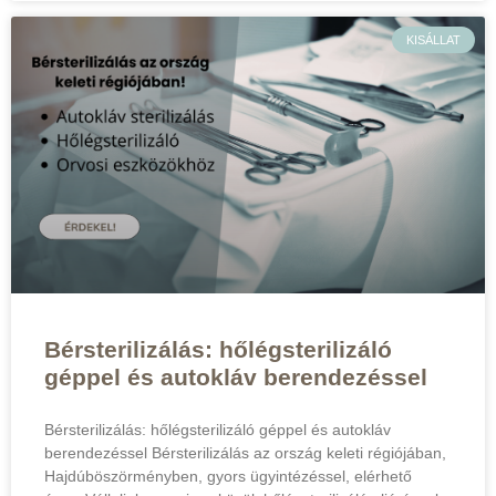
KISÁLLAT
Bérsterilizálás: hőlégsterilizáló
géppel és autokláv berendezéssel
Bérsterilizálás: hőlégsterilizáló géppel és autokláv
berendezéssel Bérsterilizálás az ország keleti régiójában,
Hajdúböszörményben, gyors ügyintézéssel, elérhető