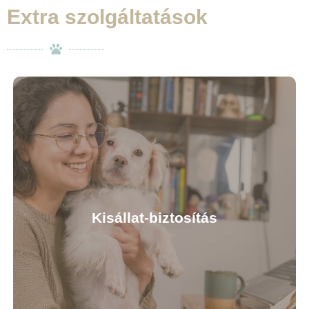
Extra szolgáltatások
Különböző gyulladások, ízületi illetve porceredetű
betegségek szakszerű kezelésére nyújt lehetőséget
állatkórházunk azoknak a kedvenceknek, akik
valamilyen mozgásszervi problémával küzdenek.
Kapcsolatfelvétel
Kisállat-biztosítás