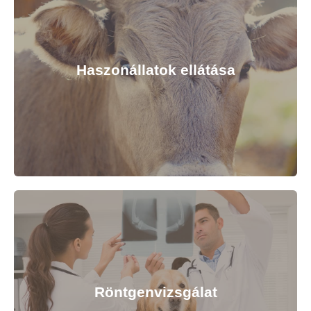
Szurival a boldogságért
Kötelező és szabadon választható oltások egyedre
szabott terv alapján, kis-és nagyállatoknak egyaránt.
Védd meg kedvenceidet és haszonállataidat az őket
Haszonállatok ellátása
fenyegető betegségektől pár gyors szúrással.
Kapcsolatfelvétel
Minden állat számít
Állatkórházunkban sertések, marhák, juhok és
baromfik ivartalanítására, egyéb kezelésére, valamint
takarmányozási tanácsadásra is van lehetősége
azoknak, akik haszonállataikat is szeretnék
Röntgenvizsgálat
biztonságban tudni.