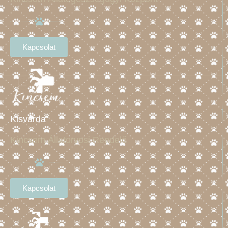
Kapcsolat
Kisvárda
Kincsem Állatorvosi Rendelő
Kapcsolat