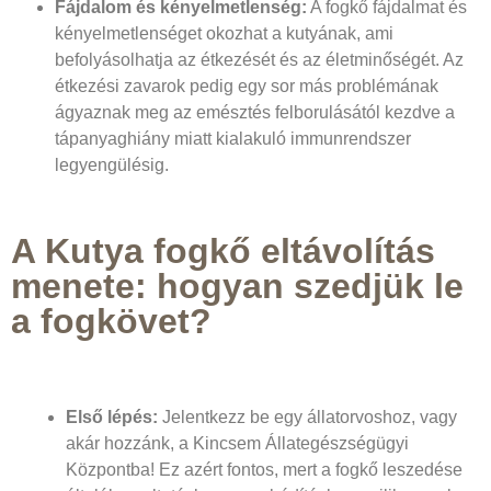
Fájdalom és kényelmetlenség:
A fogkő fájdalmat és
kényelmetlenséget okozhat a kutyának, ami
befolyásolhatja az étkezését és az életminőségét. Az
étkezési zavarok pedig egy sor más problémának
ágyaznak meg az emésztés felborulásától kezdve a
tápanyaghiány miatt kialakuló immunrendszer
legyengülésig.
A Kutya fogkő eltávolítás
menete: hogyan szedjük le
a fogkövet?
Első lépés:
Jelentkezz be egy állatorvoshoz, vagy
akár hozzánk, a Kincsem Állategészségügyi
Központba! Ez azért fontos, mert a fogkő leszedése