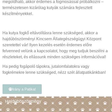
megoldható, akkor érdemes a fogmosással próbálkozni –
természetesen kizárólag kutyák számára fejlesztett
készítményekkel.
Ha kutya fogkő eltávolításra lenne szükséged, akkor a
hajdúböszörményi Kincsem Állategészségügyi Központ
szeretettel vár! Ilyen kezelés esetén érdemes előre
felvenned velünk a kapcsolatot, hogy meg tudjuk beszélni a
részleteket, és ellássunk minden szükséges információval!
Ha pedig fogápoló tápokra, jutalomfalatokra vagy
fogkrémekre lenne szükséged, nézz szét állatpatikánkban!
Irány a Patika!
Hajdúböszörmény
Kincsem Állategészségügyi Központ