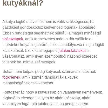
kutyáknál?
A kutya fogkő eltávolítás nem is válik szükségessé, ha
gazdiként gondoskodsz kedvenced fogának ápolásáról.
Ebben rengeteget segíthetnek például a magas minőségű
száraztápok
, amik természetes módon dörzsölik le a
lepedéket kutyát fogsoráról, ezzel akadályozva meg a fogkő
kialakulását. Ezek felül fogápoló
jutalomfalatokat
is
vásárolhatsz, amik ilyen szempontból hasonló szerepet
töltenek be, mint a száraztápok.
Sokan nem tudják, pedig kutyusok számára is léteznek
fogkrémek
, amik szintén támogatják a kövek
mennyiségének csökkentését.
Fontos tehát, hogy a kutyus kapjon valamilyen keményebb,
rághatóbb eleséget, legyen az akár száraztáp, akár
valamilyen fogápoló jutalomfalat, ha pedig ez nem