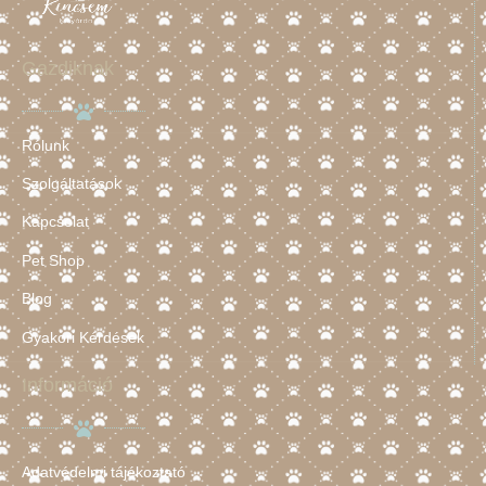
Gazdiknak
Rólunk
Szolgáltatások
Kapcsolat
Pet Shop
Blog
Gyakori Kérdések
Információ
Adatvédelmi tájékoztató