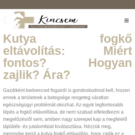
Rólunk
Kutya fogkő
eltávolítás: Miért
Szolgáltatások
fontos? Hogyan
Árlista
zajlik? Ára?
Kapcsolat
Gazdiként kedvenced fogairól is gondoskodnod kell, hiszen
ennek a területnek a betegsége rengeteg váratlan
Kisállat-biztosítás
egészségügyi problémát okozhat. Az egyik legfontosabb
lépés a fogkő eltávolítása, de nem szabad elfeledkezni a
megelőzésről sem, amiben nagy szerepet kap a megfelelő
táplálék- és jutalomfalat kiválasztása. Nézzük meg,
mennyibe kerül a kutya fogkő eltávolítás, hogy zajlik ez a