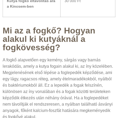
Kutya fogkő eltávolítás ára
30 000 Ft
a Kincsem-ben
Mi az a fogkő? Hogyan
alakul ki kutyáknál a
fogkövesség?
A fogkő alapvetően egy kemény, sárgás vagy barnás
lerakódás, amely a kutya fogain alakul ki, az íny közelében.
Megjelenésének első lépése a foglepedék képződése, ami
egy lágy, ragacsos réteg, amely ételmaradékokból, nyálból
és baktériumokból áll. Ez a lepedék a fogak felszínén,
különösen az íny vonalában és a fogak közötti területeken
képződik étkezés után néhány órával. Ha a foglepedéket
nem távolítják el rendszeresen, a nyálban található ásványi
anyagok, főként kalcium-foszfát hatására megkeményedik
és fogkővé alakul.