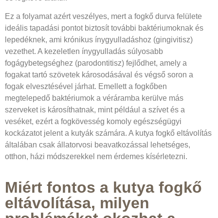
Ez a folyamat azért veszélyes, mert a fogkő durva felülete
ideális tapadási pontot biztosít további baktériumoknak és
lepedéknek, ami krónikus ínygyulladáshoz (gingivitisz)
vezethet. A kezeletlen ínygyulladás súlyosabb
fogágybetegséghez (parodontitisz) fejlődhet, amely a
fogakat tartó szövetek károsodásával és végső soron a
fogak elvesztésével járhat. Emellett a fogkőben
megtelepedő baktériumok a véráramba kerülve más
szerveket is károsíthatnak, mint például a szívet és a
veséket, ezért a fogkövesség komoly egészségügyi
kockázatot jelent a kutyák számára. A kutya fogkő eltávolítás
általában csak állatorvosi beavatkozással lehetséges,
otthon, házi módszerekkel nem érdemes kísérletezni.
Miért fontos a kutya fogkő
eltávolítása, milyen