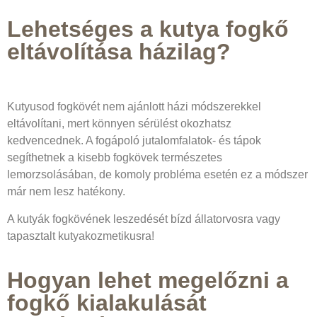
Lehetséges a kutya fogkő
eltávolítása házilag?
Kutyusod fogkövét nem ajánlott házi módszerekkel
eltávolítani, mert könnyen sérülést okozhatsz
kedvencednek. A fogápoló jutalomfalatok- és tápok
segíthetnek a kisebb fogkövek természetes
lemorzsolásában, de komoly probléma esetén ez a módszer
már nem lesz hatékony.
A kutyák fogkövének leszedését bízd állatorvosra vagy
tapasztalt kutyakozmetikusra!
Hogyan lehet megelőzni a
fogkő kialakulását