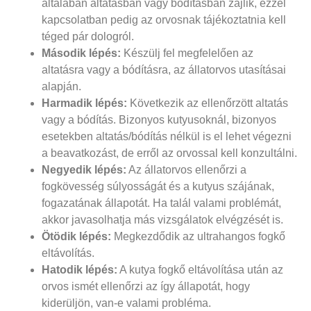
általában altatásban vagy bódításban zajlik, ezzel
kapcsolatban pedig az orvosnak tájékoztatnia kell
téged pár dologról.
Második lépés:
Készülj fel megfelelően az
altatásra vagy a bódításra, az állatorvos utasításai
alapján.
Harmadik lépés:
Következik az ellenőrzött altatás
vagy a bódítás. Bizonyos kutyusoknál, bizonyos
esetekben altatás/bódítás nélkül is el lehet végezni
a beavatkozást, de erről az orvossal kell konzultálni.
Negyedik lépés:
Az állatorvos ellenőrzi a
fogkövesség súlyosságát és a kutyus szájának,
fogazatának állapotát. Ha talál valami problémát,
akkor javasolhatja más vizsgálatok elvégzését is.
Ötödik lépés:
Megkezdődik az ultrahangos fogkő
eltávolítás.
Hatodik lépés:
A kutya fogkő eltávolítása után az
orvos ismét ellenőrzi az így állapotát, hogy
kiderüljön, van-e valami probléma.