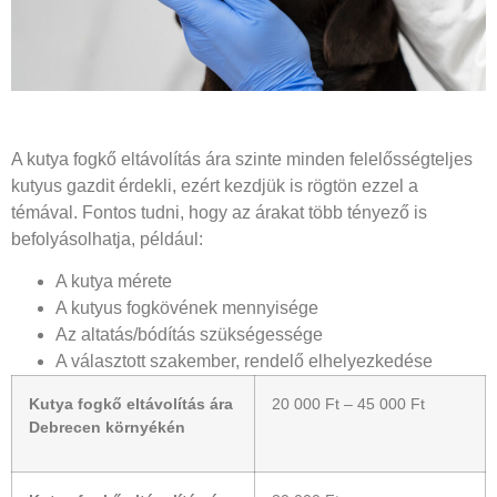
A kutya fogkő eltávolítás ára szinte minden felelősségteljes
kutyus gazdit érdekli, ezért kezdjük is rögtön ezzel a
témával. Fontos tudni, hogy az árakat több tényező is
befolyásolhatja, például:
A kutya mérete
A kutyus fogkövének mennyisége
Az altatás/bódítás szükségessége
A választott szakember, rendelő elhelyezkedése
Kutya fogkő eltávolítás ára
20 000 Ft – 45 000 Ft
Debrecen környékén