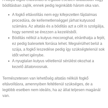
bódításban zajlik, ennek pedig leginkább három oka van.
A fogkő eltávolítás nem egy kifejezetten fájdalmas
procedúra, de kellemetlenséggel járhat kutyusod
számára. Az altatás és a bódítás azt a célt is szolgálja,
hogy semmit se érezzen a kezelésből.
Bódítás nélkül a kutyus mocoroghat, elránthatja a fejét,
ez pedig balesetek forrása lehet. Megsérülhet belül a
szája, a fogkő leszedése pedig így szükségtelenül sok
időt vehet igénybe.
A nyugtalan kutyus véletlenül sérülést okozhat a
kezelő állatorvosnak.
Természetesen van lehetőség altatás nélküli fogkő
eltávolításra, amennyiben feltétlenül szükséges, de a
legtöbb esetben nem ideális, ha az állat teljesen magánál
van.