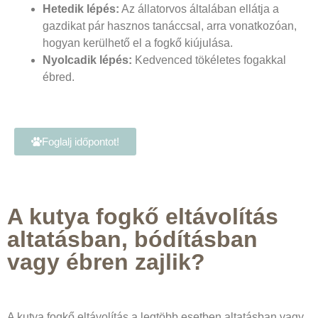
Hetedik lépés:
Az állatorvos általában ellátja a
gazdikat pár hasznos tanáccsal, arra vonatkozóan,
hogyan kerülhető el a fogkő kiújulása.
Nyolcadik lépés:
Kedvenced tökéletes fogakkal
ébred.
Foglalj időpontot!
A kutya fogkő eltávolítás
altatásban, bódításban
vagy ébren zajlik?
A kutya fogkő eltávolítás a legtöbb esetben altatásban vagy