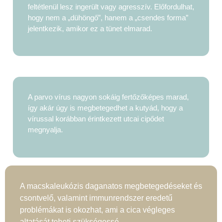
feltétlenül lesz ingerült vagy agresszív. Előfordulhat,
hogy nem a „dühöngő”, hanem a „csendes forma”
jelentkezik, amikor ez a tünet elmarad.
A parvo vírus nagyon sokáig fertőzőképes marad,
így akár úgy is megbetegedhet a kutyád, hogy a
vírussal korábban érintkezett utcai cipődet
megnyalja.
A macskaleukózis daganatos megbetegedéseket és
csontvelő, valamint immunrendszer eredetű
problémákat is okozhat, ami a cica végleges
altatását teheti szükségessé.