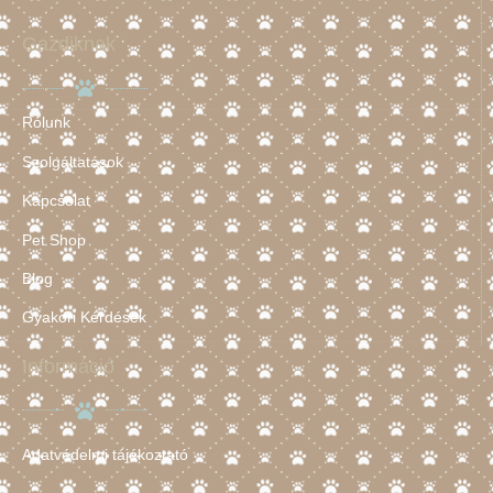
Gazdiknak
Rólunk
Szolgáltatások
Kapcsolat
Pet Shop
Blog
Gyakori Kérdések
Információ
Adatvédelmi tájékoztató