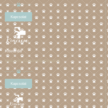
Kapcsolat
Kisvárda
Kincsem Állatorvosi Rendelő
Kapcsolat