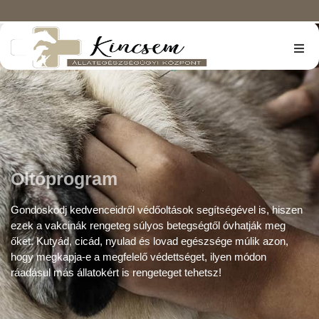
Rólunk
Szolgáltatások
Árlista
Oltóprogram
Kapcsolat
Gondoskodj kedvenceidről védőoltások segítségével is, hiszen
ezek a vakcinák rengeteg súlyos betegségtől óvhatják meg
Kisállat-biztosítás
őket. Kutyád, cicád, nyulad és lovad egészsége múlik azon,
hogy megkapja-e a megfelelő védettséget, ilyen módon
ráadásul más állatokért is rengeteget tehetsz!