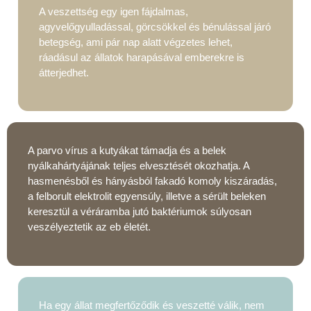
A veszettség egy igen fájdalmas,
agyvelőgyulladással, görcsökkel és bénulással járó
betegség, ami pár nap alatt végzetes lehet,
ráadásul az állatok harapásával emberekre is
átterjedhet.
A parvo vírus a kutyákat támadja és a belek
nyálkahártyájának teljes elvesztését okozhatja. A
hasmenésből és hányásból fakadó komoly kiszáradás,
a felborult elektrolit egyensúly, illetve a sérült beleken
keresztül a véráramba jutó baktériumok súlyosan
veszélyeztetik az eb életét.
Ha egy állat megfertőződik és veszetté válik, nem