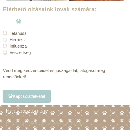
Elérhető oltásaink lovak számára:
Tetanusz
Herpesz
Influenza
Veszettség
Védd meg kedvenceidet és jószágaidat, látogasd meg
rendelőnket!
Kapcsolatfelvétel
Hajdúböszörmény
Kincsem Állategészségügyi Központ