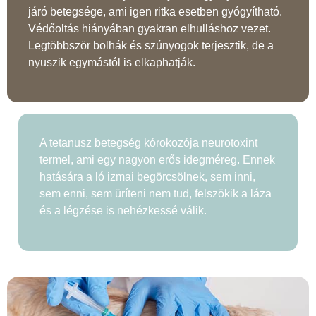
járó betegsége, ami igen ritka esetben gyógyítható.
Védőoltás hiányában gyakran elhulláshoz vezet.
Legtöbbször bolhák és szúnyogok terjesztik, de a
nyuszik egymástól is elkaphatják.
A tetanusz betegség kórokozója neurotoxint
termel, ami egy nagyon erős idegméreg. Ennek
hatására a ló izmai begörcsölnek, sem inni,
sem enni, sem üríteni nem tud, felszökik a láza
és a légzése is nehézkessé válik.