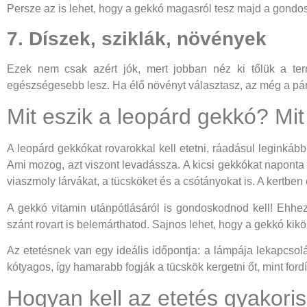
Persze az is lehet, hogy a gekkó magasról tesz majd a gondos
7. Díszek, sziklák, növények
Ezek nem csak azért jók, mert jobban néz ki tőlük a terrá
egészségesebb lesz. Ha élő növényt választasz, az még a pára
Mit eszik a leopárd gekkó? Mit
A leopárd gekkókat rovarokkal kell etetni, ráadásul leginkáb
Ami mozog, azt viszont levadássza. A kicsi gekkókat naponta e
viaszmoly lárvákat, a tücsköket és a csótányokat is. A kertbe
A gekkó vitamin utánpótlásáról is gondoskodnod kell! Ehhe
szánt rovart is belemárthatod. Sajnos lehet, hogy a gekkó kikö
Az etetésnek van egy ideális időpontja: a lámpája lekapcsol
kótyagos, így hamarabb fogják a tücskök kergetni őt, mint ford
Hogyan kell az etetés gyakori