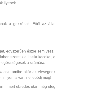
k ilyenek.
anak a gekkónak. Ettől az állat
éget, egyszerűen észre sem veszi.
lában szeretik a lisztkukacokat, a
ogy egészségesek a számára.
sztasz, amibe akár az eleségnek
m. Ilyen is van, ne lepődj meg!
árni, mert ébredés után még elég