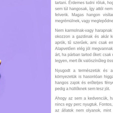
tartani. Érdemes tudni róluk, ho
sem túl hangosak, így attól nem 
felverik. Magas hangon visíta
megrémülnek, vagy meglepődnek
Nem karmolnak-vagy harapnak a
okozzon a gazdinak és akár ké
aprók, tű szerűek, ami csak e
Alapvetően elég jól megvannak
árt, ha párban tartod őket: csa
legyen, mert ők valószínűleg ös
Nyugodt a természetük és a
környezetük is hasonlóan higga
hangos zajok és erőteljes fény
pedig a hüllőknek sem tesz jót.
Ahogy az sem a kedvencük, ha
nincs egy perc nyugtuk. Fontos,
az állatok nem olyanok, mint 