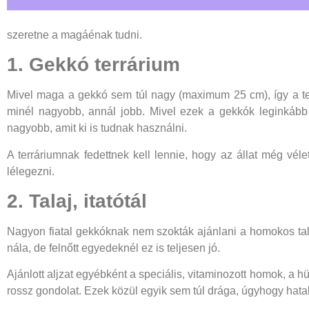
szeretne a magáénak tudni.
1. Gekkó terrárium
Mivel maga a gekkó sem túl nagy (maximum 25 cm), így a te
minél nagyobb, annál jobb. Mivel ezek a gekkók leginkább
nagyobb, amit ki is tudnak használni.
A terráriumnak fedettnek kell lennie, hogy az állat még vél
lélegezni.
2. Talaj, itatótál
Nagyon fiatal gekkóknak nem szokták ajánlani a homokos tala
nála, de felnőtt egyedeknél ez is teljesen jó.
Ajánlott aljzat egyébként a speciális, vitaminozott homok, a h
rossz gondolat. Ezek közül egyik sem túl drága, úgyhogy hat