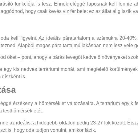
rásító funkciója is lesz. Ennek eléggé laposnak kell lennie 
aggódnod, hogy csak kevés víz fér bele: ez az állat alig iszik va
oda kell figyelni. Az ideális páratartalom a számukra 20-40%
ísérletezned. Alapból magas pára tartalmú lakásban nem lesz vele 
kálod őket – pont, ahogy a párás levegőt kedvelő növényeket szo
ba egy kis nedves terráriumi mohát, ami megfelelő körülmények k
 díszként is.
tása
 eléggé érzékeny a hőmérséklet változásaira. A terrárium egyik
a testhőmérsékletét.
nne az ideális, a hidegebb oldalon pedig 23-27 fok között. Éj
zt is, hogy oda tudjon vonulni, amikor fázik.