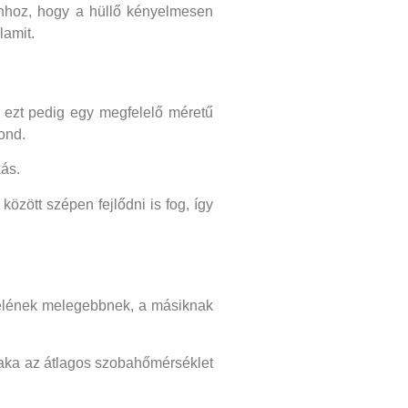
ahhoz, hogy a hüllő kényelmesen
lamit.
, ezt pedig egy megfelelő méretű
gond.
kás.
özött szépen fejlődni is fog, így
 felének melegebbnek, a másiknak
szaka az átlagos szobahőmérséklet