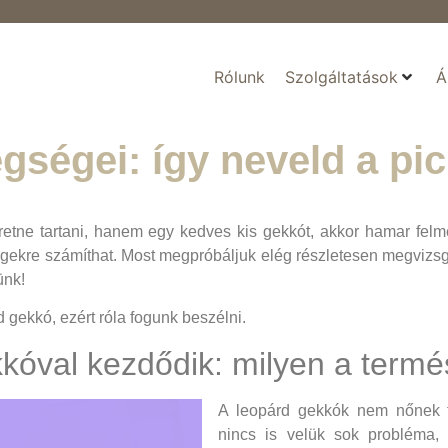
Rólunk
Szolgáltatások
Á
gségei: így neveld a pic
retne tartani, hanem egy kedves kis gekkót, akkor hamar felm
égekre számíthat. Most megpróbáljuk elég részletesen megvizsgá
ünk!
d gekkó, ezért róla fogunk beszélni.
kóval kezdődik: milyen a term
A leopárd gekkók nem nőnek t
nincs is velük sok probléma, 