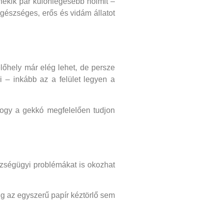
nekik pár különlegesebb holmit –
gészséges, erős és vidám állatot
őhely már elég lehet, de persze
 – inkább az a felület legyen a
 hogy a gekkó megfelelően tudjon
szségügyi problémákat is okozhat
dig az egyszerű papír kéztörlő sem