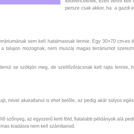
kedvenceknek, ezért venni kell 
persze csak akkor, ha a gazdi e
rráriumának sem kell hatalmasnak lennie. Egy 30×70 cm-es él
 a talajon mozognak, nem muszáj magas terráriumot szerezni
etlenül se szökjön meg, de szellőzőrácsnak kell rajta lennie,
jt, mivel akaratlanul is ehet belőle, az pedig akár súlyos egé
üllő szőnyeg, az egyszerű kerti föld, fiatalabb példányok alá pe
almas kiadásra nem kell számítanod.