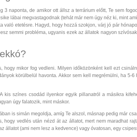
g 3 naponta, de amikor ott állsz a terrárium előtt, Te sem fogo
ike lábai megvastagodnak (tehát már nem úgy néz ki, mint ami min
a való etetésre. Hagyd, hogy hozzá szokjon, várj jó pár hónapo
m lesz semmi probléma, ugyanis ezek az állatok nagyon szívós
gekkó?
s, hogy mikor fog vedleni. Milyen időközönként kell ezt csinál
ányok körülbelül havonta. Akkor sem kell megrémülni, ha 5-6 hé
A kis színes csodád ilyenkor egyik pillanatról a másikra kifeh
gyan úgy falatozik, mint máskor.
jában is simán megoldja, amíg Te alszol, másnap pedig már csak 
, hogy vedlés után nézd át az állatot, mert nem maradhat rajt
z állatot (ami nem lesz a kedvence) vagy óvatosan, egy csipess