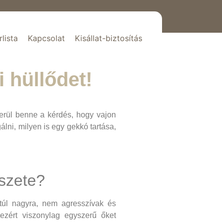
rlista
Kapcsolat
Kisállat-biztosítás
i hüllődet!
erül benne a kérdés, hogy vajon
lni, milyen is egy gekkó tartása,
észete?
úl nagyra, nem agresszívak és
ezért viszonylag egyszerű őket