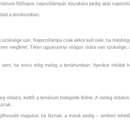
áriumi fűtőlapot, napozólámpát, éjszakára pedig akár napozólám
dal a terráriumban.
 is szüksége van. Napozólámpa csak akkor kell neki, ha máshogy
tesen megfelel. Télen ugyanannyi világos órára van szüksége, 
sem, ha nincs elég meleg a terráriumban. Ilyenkor inkább ha
g oldalra, kettőt a terrárium hidegebb felére. A meleg oldalo
áznak.
egíthessék magukat, ha fáznak, a másik pedig – amiben lehet