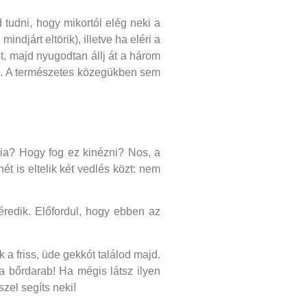
d tudni, hogy mikortól elég neki a
djárt eltörik), illetve ha eléri a
t, majd nyugodtan állj át a három
ak. A természetes közegükben sem
nia? Hogy fog ez kinézni? Nos, a
t is eltelik két vedlés közt: nem
éredik. Előfordul, hogy ebben az
a friss, üde gekkót találod majd.
a bőrdarab! Ha mégis látsz ilyen
zel segíts neki!