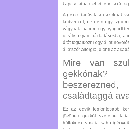
kapcsolatban lehet lenni akár e
A gekkó tartás talán azoknak va
kedvencet, de nem egy izgő-moz
vágynak, hanem egy nyugodt ter
ideális olyan háztartásokba, a
órát foglalkozni egy állat nevelé
állatszőr allergia jelenti az akadá
Mire van szü
gekkónak?
beszerezn
családtaggá av
Ez az egyik legfontosabb ké
jövőben gekkót szeretne tart
hüllőknek speciálisabb igénye