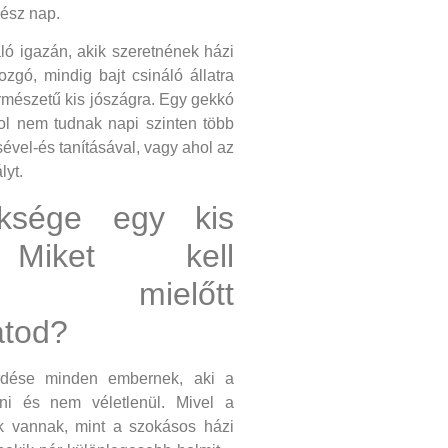
gész nap.
ló igazán, akik szeretnének házi
gó, mindig bajt csináló állatra
mészetű kis jószágra. Egy gekkó
hol nem tudnak napi szinten több
sével-és tanításával, vagy ahol az
lyt.
ksége egy kis
 Miket kell
ed, mielőtt
atod?
rdése minden embernek, aki a
ani és nem véletlenül. Mivel a
ik vannak, mint a szokásos házi