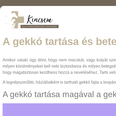
A gekkó tartása és bete
Amikor valaki úgy dönt, hogy nem macskát, vagy kutyát sze
milyen körülményeket kell neki biztosítania és milyen betegs
hogy magabiztosan kezdhess hozzá a neveléséhez. Tarts vel
A legnépszerűbb, háziállatként is tartható gekkó fajta a leopár
A gekkó tartása magával a gek