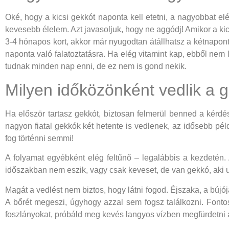
Oké, hogy a kicsi gekkót naponta kell etetni, a nagyobbat elé
kevesebb élelem. Azt javasoljuk, hogy ne aggódj! Amikor a kics
3-4 hónapos kort, akkor már nyugodtan átállhatsz a kétnapont
naponta való falatoztatásra. Ha elég vitamint kap, ebből ne
tudnak minden nap enni, de ez nem is gond nekik.
Milyen időközönként vedlik a 
Ha először tartasz gekkót, biztosan felmerül benned a kérdé
nagyon fiatal gekkók két hetente is vedlenek, az idősebb péld
fog történni semmi!
A folyamat egyébként elég feltűnő – legalábbis a kezdetén. 
időszakban nem eszik, vagy csak keveset, de van gekkó, aki u
Magát a vedlést nem biztos, hogy látni fogod. Éjszaka, a bújó
A bőrét megeszi, úgyhogy azzal sem fogsz találkozni. Fontos
foszlányokat, próbáld meg kevés langyos vízben megfürdetni a