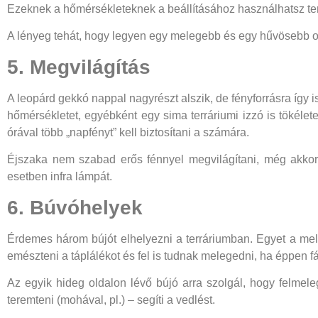
Ezeknek a hőmérsékleteknek a beállításához használhatsz terr
A lényeg tehát, hogy legyen egy melegebb és egy hűvösebb ol
5. Megvilágítás
A leopárd gekkó nappal nagyrészt alszik, de fényforrásra így
hőmérsékletet, egyébként egy sima terráriumi izzó is tökéle
órával több „napfényt” kell biztosítani a számára.
Éjszaka nem szabad erős fénnyel megvilágítani, még akkor 
esetben infra lámpát.
6. Búvóhelyek
Érdemes három bújót elhelyezni a terráriumban. Egyet a mele
emészteni a táplálékot és fel is tudnak melegedni, ha éppen f
Az egyik hideg oldalon lévő bújó arra szolgál, hogy felmel
teremteni (mohával, pl.) – segíti a vedlést.