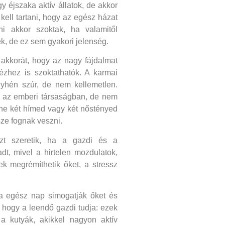
gy éjszaka aktív állatok, de akkor
kell tartani, hogy az egész házat
ni akkor szoktak, ha valamitől
, de ez sem gyakori jelenség.
kkorát, hogy az nagy fájdalmat
zhez is szoktathatók. A karmai
nyhén szúr, de nem kellemetlen.
 az emberi társaságban, de nem
k ne két hímed vagy két nőstényed
sze fognak veszni.
zt szeretik, ha a gazdi és a
dt, mivel a hirtelen mozdulatok,
ek megrémíthetik őket, a stressz
 egész nap simogatják őket és
 hogy a leendő gazdi tudja: ezek
a kutyák, akikkel nagyon aktív