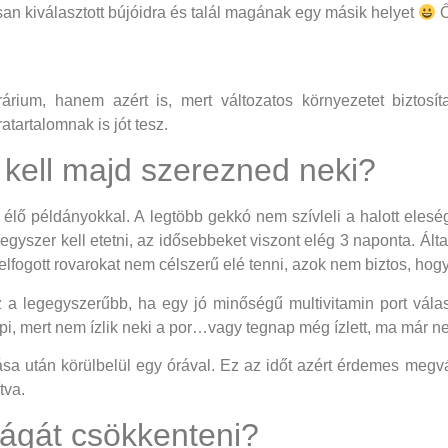
an kiválasztott bújóidra és talál magának egy másik helyet
Ő
rium, hanem azért is, mert változatos környezetet biztosít
tartalomnak is jót tesz.
 kell majd szerezned neki?
b élő példányokkal. A legtöbb gekkó nem szívleli a halott eles
gyszer kell etetni, az idősebbeket viszont elég 3 naponta. Álta
n elfogott rovarokat nem célszerű elé tenni, azok nem biztos, h
z a legegyszerűbb, ha egy jó minőségű multivitamin port vála
pi, mert nem ízlik neki a por…vagy tegnap még ízlett, ma már ne
ása után körülbelül egy órával. Ez az időt azért érdemes megv
ítva.
ságát csökkenteni?