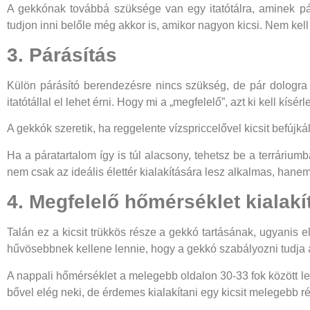
A gekkónak továbbá szüksége van egy itatótálra, aminek pá
tudjon inni belőle még akkor is, amikor nagyon kicsi. Nem kell 
3. Párásítás
Külön párásító berendezésre nincs szükség, de pár dologra 
itatótállal el lehet érni. Hogy mi a „megfelelő”, azt ki kell k
A gekkók szeretik, ha reggelente vízspriccelővel kicsit befúj
Ha a páratartalom így is túl alacsony, tehetsz be a terrárium
nem csak az ideális élettér kialakítására lesz alkalmas, hanem
4. Megfelelő hőmérséklet kialakí
Talán ez a kicsit trükkös része a gekkó tartásának, ugyanis
hűvösebbnek kellene lennie, hogy a gekkó szabályozni tudja 
A nappali hőmérséklet a melegebb oldalon 30-33 fok között le
bővel elég neki, de érdemes kialakítani egy kicsit melegebb rés