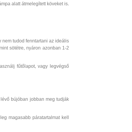
pa alatt átmelegített köveket is.
 nem tudod fenntartani az ideális
mint sötétre, nyáron azonban 1-2
sználj fűtőlapot, vagy legvégső
n lévő bújóban jobban meg tudják
őleg magasabb páratartalmat kell