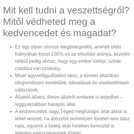
Mit kell tudni a veszettségről?
Mitől védheted meg a
kedvencedet és magadat?
Ez egy olyan vírusos megbetegedés, aminek oltás
hiányában közel 100%-os az elhullási aránya, kezelés
nélkül pedig ahhoz, hogy egy ember túlélje, szinte
csodára van szükség.
Mivel agyvelőgyulladást okoz, a tünetei általában
idegrendszeri eredetűek: bénulások és viselkedésbeli
változások.
Állatról-állatra, illetve állatról-emberre is terjedhet –
leggyakrabban harapás által.
A kedvencedet, vagy Téged megharapó állat akkor is
lehet veszett, ha abszolút semmilyen tünetet nem látsz
rajta, ugyanis a beteg akár heteken keresztül is
teljesen egészségesnek tűnhet.