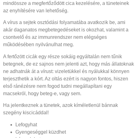
mindössze a megfertőződött cica kezelésére, a tüneteinek
az enyhítésére van lehetőség.
A vírus a sejtek osztódási folyamatába avatkozik be, ami
akár daganatos megbetegedéseket is okozhat, valamint a
csontvelő és az immunrendszer nem elégséges
működésében nyilvánulhat meg.
A fertőzött cicák egy része sokáig egyáltalán nem tűnik
betegnek, de ez sajnos nem jelenti azt, hogy más állatoknak
ne adhatnák át a vírust: vizeletükkel és nyálukkal könnyen
terjeszthetik a kórt. Az oltás ezért is nagyon fontos, hiszen
első ránézésre nem fogod tudni megállapítani egy
macsekról, hogy beteg-e, vagy sem.
Ha jelentkeznek a tünetek, azok kíméletlenül bánnak
szegény kiscicáddal!
Lefogyhat
Gyengeséggel küzdhet