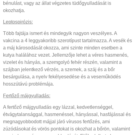
bénulást, vagy az állat végzetes tüdőgyulladását is
okozhatja.
Leptospirózis:
Több fajtája ismert és mindegyik nagyon veszélyes. A
vakcina a 4 leggyakoribb szerotípust tartalmazza. A vesék és
a máj károsodását okozza, ami szinte minden esetben a
kutya halálához vezet. Jellemzője lehet a véres hasmenés,
vizelet és hányás, a szemgolyó fehér részén, valamint a
szájban jelentkező vérzés, a szemek, a száj és a bőr
besárgulása, a nyelv fekélyesedése és a veseműködés
hosszútávú problémája.
Fertőző májgyulladás:
A fertőző májgyulladás egy lázzal, kedvetlenséggel,
étvágytalansággal, hasmenéssel, hányással, hasfájással és
megnagyobbodott májjal járó vírusos fertőzés, ami
zúzódásokat és vörös pontokat is okozhat a bőrön, valamint