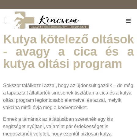
Rólunk
Kutya kötelező oltások
- avagy a cica és a
Szolgáltatások
kutya oltási program
Árlista
Kapcsolat
Sokszor találkozni azzal, hogy az újdonsült gazdik – de még
a tapasztalt állattartók sincsenek tisztában a cica és a kutya
Kisállat-biztosítás
oltási program legfontosabb elemeivel és azzal, melyik
vakcina mitől óvja meg a kedvenceiket.
Ennek a témának az átlátásában szeretnék egy kis
segítséget nyújtani, valamint pár érdekességet is
megosztanék veletek, hogy ezentúl biztosan kutya