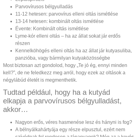
Parvovírusos bélgyulladás
11-12 hetesen: parvovírus elleni oltás ismétlése
13-14 hetesen: kombinált oltás ismétlése
Évente: Kombinált oltás ismétlése
Lyme-kór elleni oltás – ha az állat sokat jár erdős
részen
Kennelköhögés elleni oltás ha az állat jár kutyasuliba,
panzióba, vagy bármilyan kutyaközösségbe
Most biztosan azt gondolod, hogy „Te jó ég, ennyi minden
kell?”, de ne feledkezz meg arról, hogy ezek az oltások a
négylábúd életét is megmenthetik.
Tudtad például, hogy ha a kutyád
elkapja a parvovírusos bélgyulladást,
akkor…
Nagyon erős, véres hasmenése lesz és hányni is fog?
A bélnyálkahártyája egy része elpusztul, ezért nem
szívódnak fel rendesen a tápanyagok? Még az a kevés