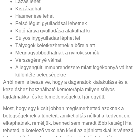
Lázas lehet
Kiszáradhat
Hasmenése lehet
Felső légúti gyulladásai lehetnek
Kötőhártya gyulladása alakulhat ki
Súlyos ínygyulladás léphet fel
Tályogok keletkezhetnek a bőre alatt
Megnagyobbodhatnak a nyirokcsomók
Vérszegénnyé válhat
A legyengült immunrendszere miatt fogékonnyá válhat
különféle betegségekre
Arról nem is beszélve, hogy a daganatok kialakulása és a
kezeléshez használható kemoterápia milyen súlyos
fájdalmakkal és kellemetlenségekkel jár együtt.
Most, hogy egy kicsit jobban megismerhetted azoknak a
betegségeknek a tüneteit, amiket oltás nélkül a kedvenceid
elkaphatnak, reméljük, benned sem maradt több kétség! Ha
teheted, a kötelező vakcinán kívül az ajánlottakkal is vértezd