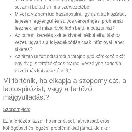
se, amit be tud vinni a szervezetébe.
Mivel a víz sem tud hasznosulni, így az állat kiszárad,
teljesen legyengül és súlyos vérkeringési problémái
lesznek, ami miatt rövid időn belül elpusztulhat?
Az otthoni kezelés szinte kivétel nélkül elhulláshoz
vezet, ugyanis a folyadékpótlás csak infúzióval lehet
sikeres?
Az általa ürített bélsárból a talajba jutó kórokozó akár
egy évig is fertőzőképes marad, veszélybe sodorva
ezzel más kutyusok életét?
Mi történik, ha elkapja a szopornyicát, a
leptospirózist, vagy a fertőző
májgyulladást?
Szopornyica:
Ez a fertőzés lázzal, hasmenéssel, hányással, erős
köhögéssel és légzési problémákkal járhat, de akár