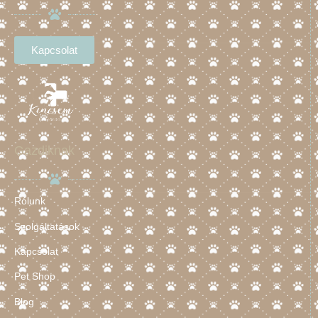
Kapcsolat
Gazdiknak
Rólunk
Szolgáltatások
Kapcsolat
Pet Shop
Blog