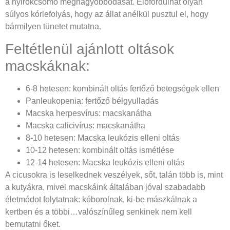
a nyirokcsomó megnagyobbodását. Előfordulhat olyan
súlyos kórlefolyás, hogy az állat anélkül pusztul el, hogy
bármilyen tünetet mutatna.
Feltétlenül ajánlott oltások
macskáknak:
6-8 hetesen: kombinált oltás fertőző betegségek ellen
Panleukopenia: fertőző bélgyulladás
Macska herpesvírus: macskanátha
Macska calicivírus: macskanátha
8-10 hetesen: Macska leukózis elleni oltás
10-12 hetesen: kombinált oltás ismétlése
12-14 hetesen: Macska leukózis elleni oltás
A cicusokra is leselkednek veszélyek, sőt, talán több is, mint
a kutyákra, mivel macskáink általában jóval szabadabb
életmódot folytatnak: kóborolnak, ki-be mászkálnak a
kertben és a többi…valószínűleg senkinek nem kell
bemutatni őket.