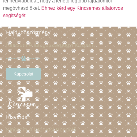
fel négylábúidat, hogy a lehető legtöbb fájdalomtól
megóvhasd őket.
Ehhez kérd egy Kincsemes állatorvos
segítségét!
Hajdúböszörmény
Kincsem Állategészségügyi Központ
Kapcsolat
Kisvárda
Kincsem Állatorvosi Rendelő