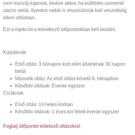
nem muszáj kapniuk, kivéve akkor, ha külföldre szeretnél
utazni velük. Ilyenkor nekik is részesülniük kell veszettség
elleni oltásban.
Ezt a injekciót a következő időpontokban kell beadni:
Kutyáknak:
Első oltás: 3 hónapos kort elért állatoknak 30 napon
belül
Második oltás: Az első oltást követő 6. hónapban
Későbbi oltások: Évente egyszer
Cicáknak:
Első oltás: 14 hetes korban
Későbbi oltások: 1 éves kor felett évente egyszer
Foglalj időpontot kötelező oltásokra!