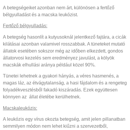
A betegségeiket azonban nem árt, különösen a fertőző
bélgyulladást és a macska leukózist.
Fertőző bélgyulladás:
A betegség hasonlít a kutyusoknál jelentkező fajtára, a cicák
kilátásai azonban valamivel rosszabbak. A tüneteket mutató
állatok esetében sokszor még az időben elkezdett, gondos
állatorvosi kezelés sem eredményez javulást, a kölyök
macskák elhullási aránya például közel 90%.
Tünetei lehetnek a gyakori hányás, a véres hasmenés, a
magas láz, az étvágytalanság, a hasi fájdalom és a rengeteg
folyadékvesztésből fakadó kiszáradás. Ezek együttesen
könnyen az állat életébe kerülhetnek.
Macskaleukózis:
A leukózis egy vírus okozta betegség, amit jelen pillanatban
semmilyen módon nem lehet kiűzni a szervezetből,