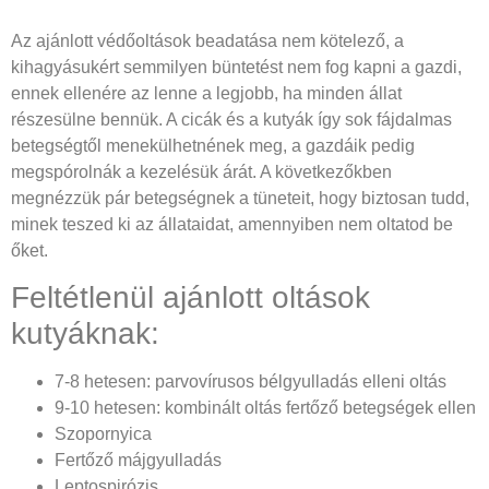
Az ajánlott védőoltások beadatása nem kötelező, a
kihagyásukért semmilyen büntetést nem fog kapni a gazdi,
ennek ellenére az lenne a legjobb, ha minden állat
részesülne bennük. A cicák és a kutyák így sok fájdalmas
betegségtől menekülhetnének meg, a gazdáik pedig
megspórolnák a kezelésük árát. A következőkben
megnézzük pár betegségnek a tüneteit, hogy biztosan tudd,
minek teszed ki az állataidat, amennyiben nem oltatod be
őket.
Feltétlenül ajánlott oltások
kutyáknak:
7-8 hetesen: parvovírusos bélgyulladás elleni oltás
9-10 hetesen: kombinált oltás fertőző betegségek ellen
Szopornyica
Fertőző májgyulladás
Leptospirózis