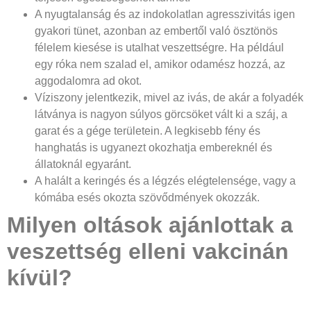
A nyugtalanság és az indokolatlan agresszivitás igen
gyakori tünet, azonban az embertől való ösztönös
félelem kiesése is utalhat veszettségre. Ha például
egy róka nem szalad el, amikor odamész hozzá, az
aggodalomra ad okot.
Víziszony jelentkezik, mivel az ivás, de akár a folyadék
látványa is nagyon súlyos görcsöket vált ki a száj, a
garat és a gége területein. A legkisebb fény és
hanghatás is ugyanezt okozhatja embereknél és
állatoknál egyaránt.
A halált a keringés és a légzés elégtelensége, vagy a
kómába esés okozta szövődmények okozzák.
Milyen oltások ajánlottak a
veszettség elleni vakcinán
kívül?